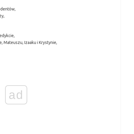
tudentów,
ży,
edykcie,
, Mateuszu, Izaaku i Krystynie,
ad