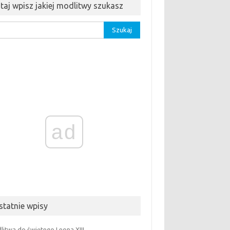
utaj wpisz jakiej modlitwy szukasz
aj:
ad
statnie wpisy
litwa do świętego Leona XIII