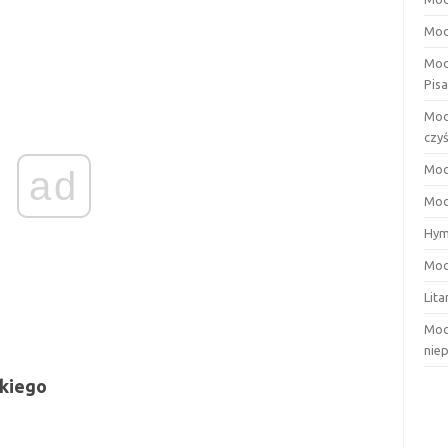
Mod
Mod
Pis
Mod
czy
Mod
ad
Mod
Hym
Mod
Lita
Mod
nie
skiego