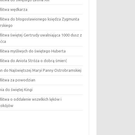
litwa wędkarza
litwa do błogosławionego księdza Zygmunta
arskiego
litwa świętej Gertrudy uwalniająca 1000 dusz z
śćca
litwa myśliwych do świętego Huberta
litwa do Anioła Stróża o dobrą śmierć
n do Najświętszej Maryi Panny Ostrobramskiej
litwa za powodzian
nia do świętej Kingi
litwa o oddalenie wszelkich lęków i
pokójów