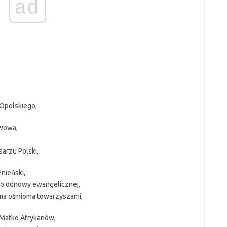
ad
 Opolskiego,
Lwowa,
arzu Polski,
nieński,
ko odnowy ewangelicznej,
ma ośmioma towarzyszami,
 Matko Afrykanów,