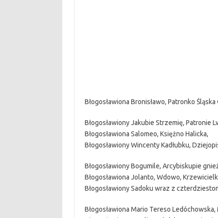
Błogosławiona Bronisławo, Patronko Śląska
Błogosławiony Jakubie Strzemię, Patronie 
Błogosławiona Salomeo, Księżno Halicka,
Błogosławiony Wincenty Kadłubku, Dziejopis
Błogosławiony Bogumile, Arcybiskupie gnieź
Błogosławiona Jolanto, Wdowo, Krzewiciel
Błogosławiony Sadoku wraz z czterdziesto
Błogosławiona Mario Tereso Ledóchowska,