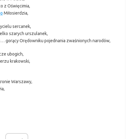
co z Oświęcimia,
go
Miłosierdzia,
ycielu sercanek,
elko szarych urszulanek,
ski… gorący Orędowniku pojednania zwaśnionych narodów,
cze ubogich,
erzu krakowski,
tronie Warszawy,
ia,