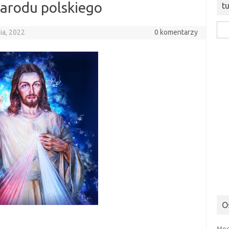
narodu polskiego
t
Szuk
ia, 2022
0 komentarzy
O
Mod