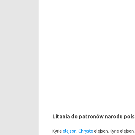
Litania do patronów narodu pol
Kyrie
elejson
,
Chryste
elejson, Kyrie elejson.