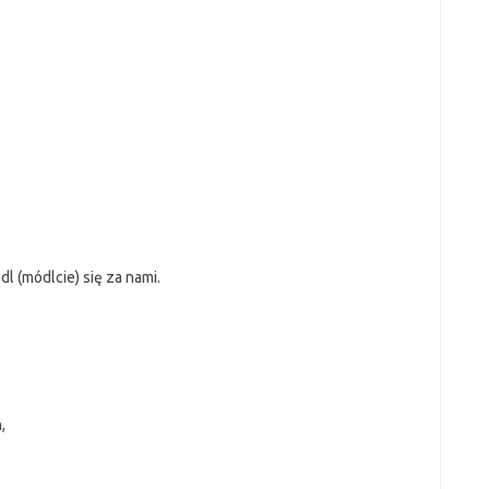
l (módlcie) się za nami.
,