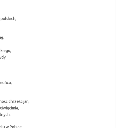
polskich,
j,
skiego,
wdy,
omuńca,
ość chrześcijan,
Oświęcimia,
dnych,
elu w Polsce,